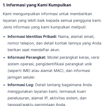
1. Informasi yang Kami Kumpulkan
Kami mengumpulkan informasi untuk memberikan
layanan yang lebih baik kepada semua pengguna kami.
Jenis informasi yang kami kumpulkan meliputi:
Informasi Identitas Pribadi:
Nama, alamat email,
nomor telepon, dan detail kontak lainnya yang Anda
berikan saat mendaftar akun.
Informasi Perangkat:
Model perangkat keras, versi
sistem operasi, pengidentifikasi perangkat unik
(seperti IMEI atau alamat MAC), dan informasi
jaringan seluler.
Informasi Log:
Detail tentang bagaimana Anda
menggunakan layanan kami, termasuk kueri
penelusuran, alamat IP, aktivitas sistem, dan
tanggal/waktu permintaan Anda.