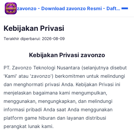
zavonzo - Download zavonzo Resmi - Daftar & Login Aman
Kebijakan Privasi
Terakhir diperbarui: 2026-08-09
Kebijakan Privasi zavonzo
PT. Zavonzo Teknologi Nusantara (selanjutnya disebut
'Kami' atau 'zavonzo') berkomitmen untuk melindungi
dan menghormati privasi Anda. Kebijakan Privasi ini
menjelaskan bagaimana kami mengumpulkan,
menggunakan, mengungkapkan, dan melindungi
informasi pribadi Anda saat Anda menggunakan
platform game hiburan dan layanan distribusi
perangkat lunak kami.