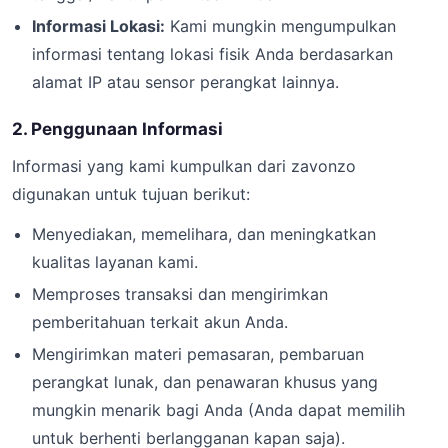
Informasi Lokasi:
Kami mungkin mengumpulkan
informasi tentang lokasi fisik Anda berdasarkan
alamat IP atau sensor perangkat lainnya.
2. Penggunaan Informasi
Informasi yang kami kumpulkan dari zavonzo
digunakan untuk tujuan berikut:
Menyediakan, memelihara, dan meningkatkan
kualitas layanan kami.
Memproses transaksi dan mengirimkan
pemberitahuan terkait akun Anda.
Mengirimkan materi pemasaran, pembaruan
perangkat lunak, dan penawaran khusus yang
mungkin menarik bagi Anda (Anda dapat memilih
untuk berhenti berlangganan kapan saja).