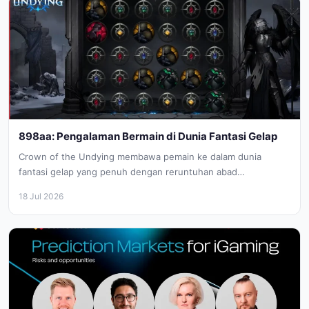
898aa: Pengalaman Bermain di Dunia Fantasi Gelap
Crown of the Undying membawa pemain ke dalam dunia
fantasi gelap yang penuh dengan reruntuhan abad
pertengahan dan sihir nekromansi....
18 Jul 2026