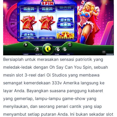
Bersiaplah untuk merasakan sensasi patriotik yang
meledak-ledak dengan Oh Say Can You Spin, sebuah
mesin slot 3-reel dari Oi Studios yang membawa
semangat kemerdekaan 333v Amerika langsung ke
layar Anda. Bayangkan suasana panggung kabaret
yang gemerlap, lampu-lampu game-show yang
menyilaukan, dan seorang penari cantik yang siap
menyambut setiap putaran Anda. Ini bukan sekadar slot