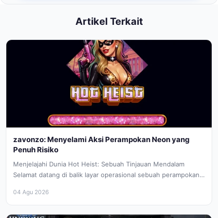
Artikel Terkait
zavonzo: Menyelami Aksi Perampokan Neon yang
Penuh Risiko
Menjelajahi Dunia Hot Heist: Sebuah Tinjauan Mendalam
Selamat datang di balik layar operasional sebuah perampokan
virtual yang penuh gaya. Saat...
04 Agu 2026