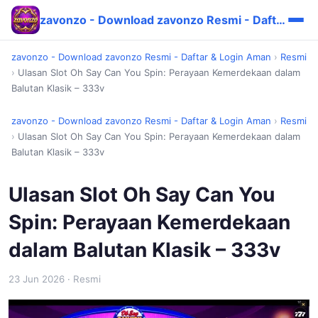
zavonzo - Download zavonzo Resmi - Daftar & Login Aman
zavonzo - Download zavonzo Resmi - Daftar & Login Aman
›
Resmi
›
Ulasan Slot Oh Say Can You Spin: Perayaan Kemerdekaan dalam
Balutan Klasik – 333v
zavonzo - Download zavonzo Resmi - Daftar & Login Aman
›
Resmi
›
Ulasan Slot Oh Say Can You Spin: Perayaan Kemerdekaan dalam
Balutan Klasik – 333v
Ulasan Slot Oh Say Can You
Spin: Perayaan Kemerdekaan
dalam Balutan Klasik – 333v
23 Jun 2026
· Resmi