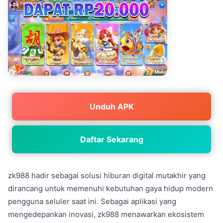
Unduh APK
Daftar Sekarang
zk988 hadir sebagai solusi hiburan digital mutakhir yang
dirancang untuk memenuhi kebutuhan gaya hidup modern
pengguna seluler saat ini. Sebagai aplikasi yang
mengedepankan inovasi, zk988 menawarkan ekosistem